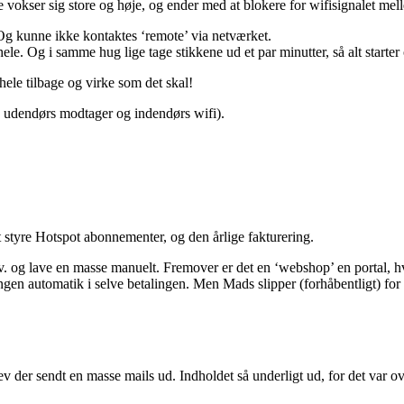
ke vokser sig store og høje, og ender med at blokere for wifisignalet me
 Og kunne ikke kontaktes ‘remote’ via netværket.
hele. Og i samme hug lige tage stikkene ud et par minutter, så alt starter 
hele tilbage og virke som det skal!
de udendørs modtager og indendørs wifi).
at styre Hotspot abonnementer, og den årlige fakturering.
v. og lave en masse manuelt. Fremover er det en ‘webshop’ en portal, 
 ingen automatik i selve betalingen. Men Mads slipper (forhåbentligt) fo
ev der sendt en masse mails ud. Indholdet så underligt ud, for det var ove