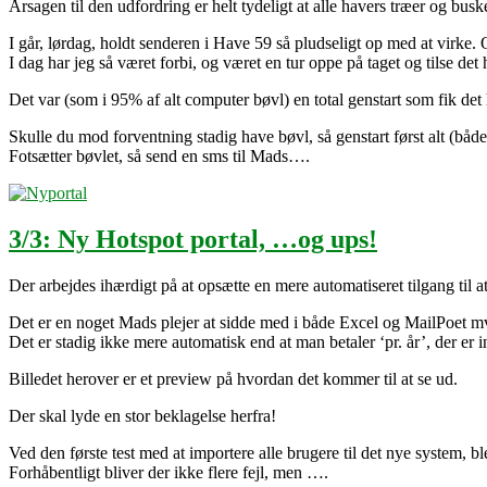
Årsagen til den udfordring er helt tydeligt at alle havers træer og bus
I går, lørdag, holdt senderen i Have 59 så pludseligt op med at virke.
I dag har jeg så været forbi, og været en tur oppe på taget og tilse det 
Det var (som i 95% af alt computer bøvl) en total genstart som fik det 
Skulle du mod forventning stadig have bøvl, så genstart først alt (bå
Fotsætter bøvlet, så send en sms til Mads….
3/3: Ny Hotspot portal, …og ups!
Der arbejdes ihærdigt på at opsætte en mere automatiseret tilgang til 
Det er en noget Mads plejer at sidde med i både Excel og MailPoet m
Det er stadig ikke mere automatisk end at man betaler ‘pr. år’, der er
Billedet herover er et preview på hvordan det kommer til at se ud.
Der skal lyde en stor beklagelse herfra!
Ved den første test med at importere alle brugere til det nye system, bl
Forhåbentligt bliver der ikke flere fejl, men ….