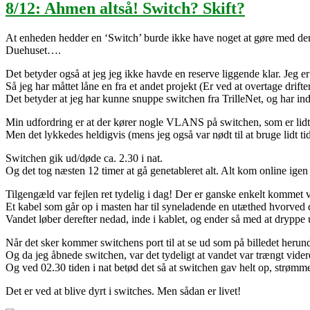
8/12: Ahmen altså! Switch? Skift?
At enheden hedder en ‘Switch’ burde ikke have noget at gøre med den 
Duehuset….
Det betyder også at jeg jeg ikke havde en reserve liggende klar. Jeg er 
Så jeg har måttet låne en fra et andet projekt (Er ved at overtage drifte
Det betyder at jeg har kunne snuppe switchen fra TrilleNet, og har in
Min udfordring er at der kører nogle VLANS på switchen, som er lidt tr
Men det lykkedes heldigvis (mens jeg også var nødt til at bruge lidt ti
Switchen gik ud/døde ca. 2.30 i nat.
Og det tog næsten 12 timer at gå genetableret alt. Alt kom online igen
Tilgengæld var fejlen ret tydelig i dag! Der er ganske enkelt kommet v
Et kabel som går op i masten har til syneladende en utæthed hvorved
Vandet løber derefter nedad, inde i kablet, og ender så med at dryppe u
Når det sker kommer switchens port til at se ud som på billedet herund
Og da jeg åbnede switchen, var det tydeligt at vandet var trængt videre 
Og ved 02.30 tiden i nat betød det så at switchen gav helt op, strøm
Det er ved at blive dyrt i switches. Men sådan er livet!