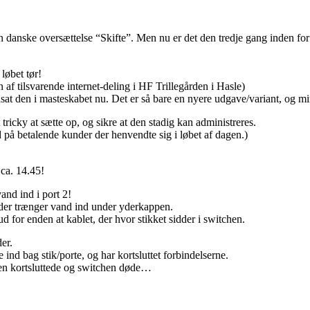
danske oversættelse “Skifte”. Men nu er det den tredje gang inden for 
løbet tør!
n af tilsvarende internet-deling i HF Trillegården i Hasle)
dsat den i masteskabet nu. Det er så bare en nyere udgave/variant, og m
icky at sætte op, og sikre at den stadig kan administreres.
d på betalende kunder der henvendte sig i løbet af dagen.)
 ca. 14.45!
and ind i port 2!
 der trænger vand ind under yderkappen.
d for enden at kablet, der hvor stikket sidder i switchen.
er.
ind bag stik/porte, og har kortsluttet forbindelserne.
men kortsluttede og switchen døde…