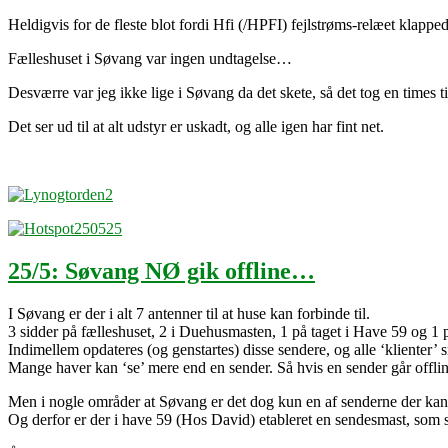
Heldigvis for de fleste blot fordi Hfi (/HPFI) fejlstrøms-relæet klappe
Fælleshuset i Søvang var ingen undtagelse…
Desværre var jeg ikke lige i Søvang da det skete, så det tog en times ti
Det ser ud til at alt udstyr er uskadt, og alle igen har fint net.
25/5: Søvang NØ gik offline…
I Søvang er der i alt 7 antenner til at huse kan forbinde til.
3 sidder på fælleshuset, 2 i Duehusmasten, 1 på taget i Have 59 og 1 
Indimellem opdateres (og genstartes) disse sendere, og alle ‘klienter’ 
Mange haver kan ‘se’ mere end en sender. Så hvis en sender går offli
Men i nogle områder at Søvang er det dog kun en af senderne der kan 
Og derfor er der i have 59 (Hos David) etableret en sendesmast, som si