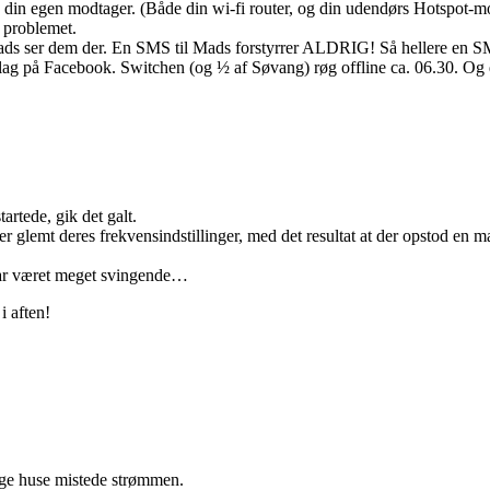
arte din egen modtager. (Både din wi-fi router, og din udendørs Hotspot-m
 problemet.
ads ser dem der. En SMS til Mads forstyrrer ALDRIG! Så hellere en SMS
pslag på Facebook. Switchen (og ½ af Søvang) røg offline ca. 06.30. Og d
artede, gik det galt.
r glemt deres frekvensindstillinger, med det resultat at der opstod en ma
 har været meget svingende…
i aften!
nge huse mistede strømmen.