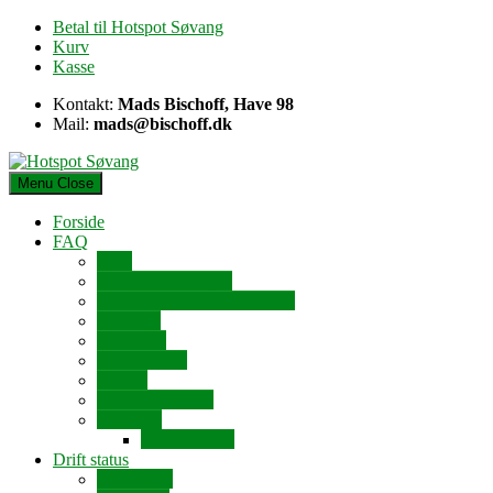
Skip
Betal til Hotspot Søvang
to
Kurv
content
Kasse
Kontakt:
Mads Bischoff, Have 98
Mail:
mads@bischoff.dk
Menu
Close
Forside
FAQ
FAQ
Er strålerne farlige?
Om Hotspot og forbindelsen
Hvorfor?
Hvordan?
Hvor meget?
Hvem?
Masten i Søvang
Dækning
Business-link
Drift status
Drift status