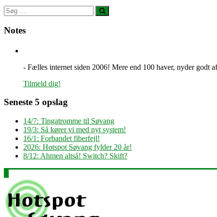
Notes
- Fælles internet siden 2006! Mere end 100 haver, nyder godt af 
Tilmeld dig!
Seneste 5 opslag
14/7: Tingatromme til Søvang
19/3: Så kører vi med nyt system!
16/1: Forbandet fiberfejl!
2026: Hotspot Søvang fylder 20 år!
8/12: Ahmen altså! Switch? Skift?