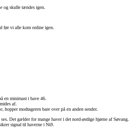
de og skulle tændes igen.
d før vi alle kom online igen.
på en minimast i have 46.
smides af.
ne, hopper modtageren bare over på en anden sender.
ses. Det gælder for mange haver i det nord-østlige hjørne af Søvang.
krer signal til haverne i NØ.