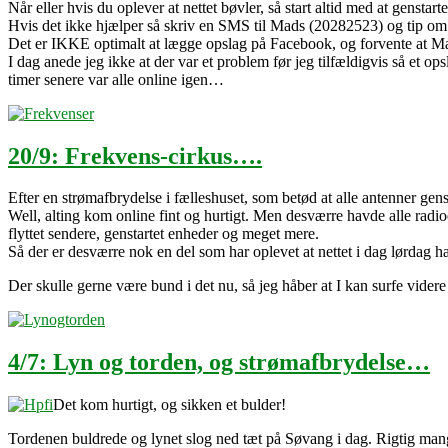
Når eller hvis du oplever at nettet bøvler, så start altid med at genst
Hvis det ikke hjælper så skriv en SMS til Mads (20282523) og tip om
Det er IKKE optimalt at lægge opslag på Facebook, og forvente at M
I dag anede jeg ikke at der var et problem før jeg tilfældigvis så et o
timer senere var alle online igen…
20/9: Frekvens-cirkus….
Efter en strømafbrydelse i fælleshuset, som betød at alle antenner genst
Well, alting kom online fint og hurtigt. Men desværre havde alle radioe
flyttet sendere, genstartet enheder og meget mere.
Så der er desværre nok en del som har oplevet at nettet i dag lørdag
Der skulle gerne være bund i det nu, så jeg håber at I kan surfe videre 
4/7: Lyn og torden, og strømafbrydelse…
Det kom hurtigt, og sikken et bulder!
Tordenen buldrede og lynet slog ned tæt på Søvang i dag. Rigtig ma