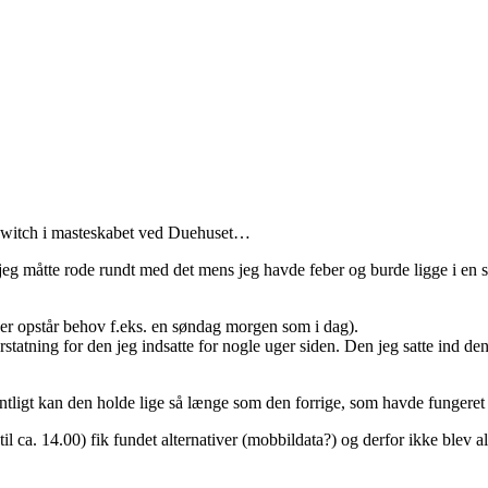
n switch i masteskabet ved Duehuset…
 jeg måtte rode rundt med det mens jeg havde feber og burde ligge i en s
 der opstår behov f.eks. en søndag morgen som i dag).
rstatning for den jeg indsatte for nogle uger siden. Den jeg satte ind d
entligt kan den holde lige så længe som den forrige, som havde fungeret
il ca. 14.00) fik fundet alternativer (mobbildata?) og derfor ikke blev al