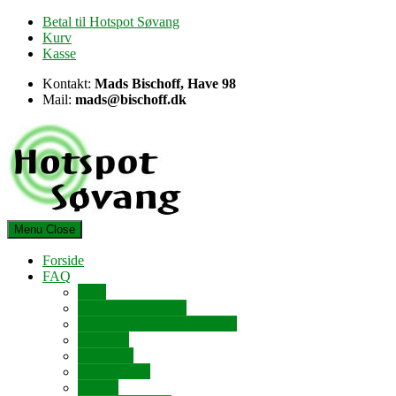
Skip
Betal til Hotspot Søvang
to
Kurv
content
Kasse
Kontakt:
Mads Bischoff, Have 98
Mail:
mads@bischoff.dk
Menu
Close
Forside
FAQ
FAQ
Er strålerne farlige?
Om Hotspot og forbindelsen
Hvorfor?
Hvordan?
Hvor meget?
Hvem?