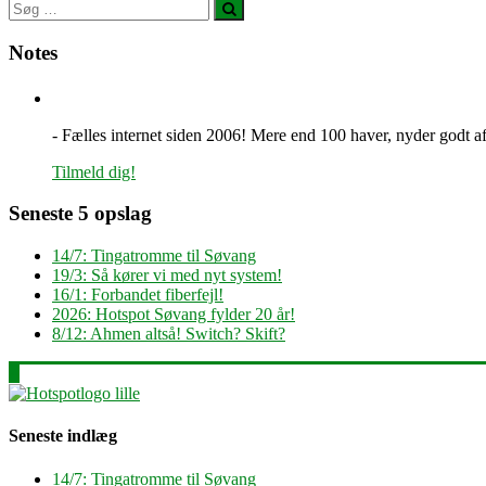
Notes
- Fælles internet siden 2006! Mere end 100 haver, nyder godt af 
Tilmeld dig!
Seneste 5 opslag
14/7: Tingatromme til Søvang
19/3: Så kører vi med nyt system!
16/1: Forbandet fiberfejl!
2026: Hotspot Søvang fylder 20 år!
8/12: Ahmen altså! Switch? Skift?
Seneste indlæg
14/7: Tingatromme til Søvang