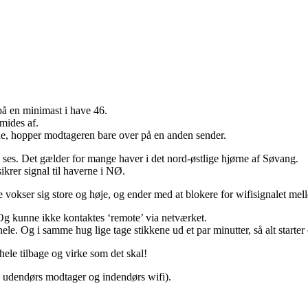
på en minimast i have 46.
smides af.
ne, hopper modtageren bare over på en anden sender.
ses. Det gælder for mange haver i det nord-østlige hjørne af Søvang.
krer signal til haverne i NØ.
ke vokser sig store og høje, og ender med at blokere for wifisignalet me
 Og kunne ikke kontaktes ‘remote’ via netværket.
hele. Og i samme hug lige tage stikkene ud et par minutter, så alt starter 
hele tilbage og virke som det skal!
de udendørs modtager og indendørs wifi).