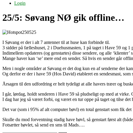
Login
25/5: Søvang NØ gik offline…
I Søvang er der i alt 7 antenner til at huse kan forbinde til.
3 sidder på fælleshuset, 2 i Duehusmasten, 1 på taget i Have 59 og 1 
Indimellem opdateres (og genstartes) disse sendere, og alle ‘klienter’ 
Mange haver kan ‘se’ mere end en sender. Så hvis en sender går offli
Men i nogle områder at Søvang er det dog kun en af senderne der kan 
Og derfor er der i have 59 (Hos David) etableret en sendesmast, som si
Årsagen til den udfordring er helt tydeligt at alle havers træer og bus
I går, lørdag, holdt senderen i Have 59 så pludseligt op med at virke.
I dag har jeg så været forbi, og været en tur oppe på taget og tilse det 
Det var (som i 95% af alt computer bøvl) en total genstart som fik det 
Skulle du mod forventning stadig have bøvl, så genstart først alt (bå
Fotsætter bøvlet, så send en sms til Mads….