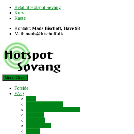
Skip
Betal til Hotspot Søvang
to
Kurv
content
Kasse
Kontakt:
Mads Bischoff, Have 98
Mail:
mads@bischoff.dk
Menu
Close
Forside
FAQ
FAQ
Er strålerne farlige?
Om Hotspot og forbindelsen
Hvorfor?
Hvordan?
Hvor meget?
Hvem?