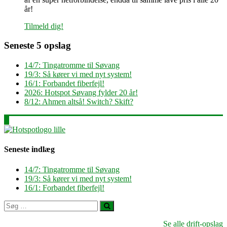
år!
Tilmeld dig!
Seneste 5 opslag
14/7: Tingatromme til Søvang
19/3: Så kører vi med nyt system!
16/1: Forbandet fiberfejl!
2026: Hotspot Søvang fylder 20 år!
8/12: Ahmen altså! Switch? Skift?
Seneste indlæg
14/7: Tingatromme til Søvang
19/3: Så kører vi med nyt system!
16/1: Forbandet fiberfejl!
Se alle drift-opslag