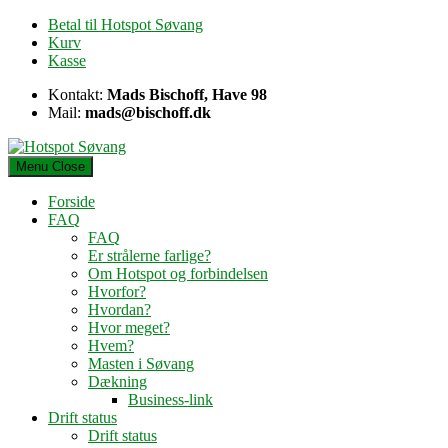
Skip
Betal til Hotspot Søvang
to
Kurv
content
Kasse
Kontakt:
Mads Bischoff, Have 98
Mail:
mads@bischoff.dk
Menu
Close
Forside
FAQ
FAQ
Er strålerne farlige?
Om Hotspot og forbindelsen
Hvorfor?
Hvordan?
Hvor meget?
Hvem?
Masten i Søvang
Dækning
Business-link
Drift status
Drift status