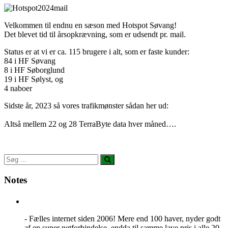
Velkommen til endnu en sæson med Hotspot Søvang!
Det blevet tid til årsopkrævning, som er udsendt pr. mail.
Status er at vi er ca. 115 brugere i alt, som er faste kunder:
84 i HF Søvang
8 i HF Søborglund
19 i HF Sølyst, og
4 naboer
Sidste år, 2023 så vores trafikmønster sådan her ud:
Altså mellem 22 og 28 TerraByte data hver måned….
Notes
- Fælles internet siden 2006! Mere end 100 haver, nyder godt
af en super netforbindelse, endda til samme lave pris i alle 20