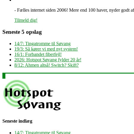
- Fælles internet siden 2006! Mere end 100 haver, nyder godt af 
Tilmeld dig!
Seneste 5 opslag
14/7: Tingatromme til Søvang
19/3: Så kører vi med nyt system!
16/1: Forbandet fiberfejl!
2026: Hotspot Søvang fylder 20 år!
8/12: Ahmen altså! Switch? Skift?
Seneste indlæg
14/7: Tingatromme til Søvang