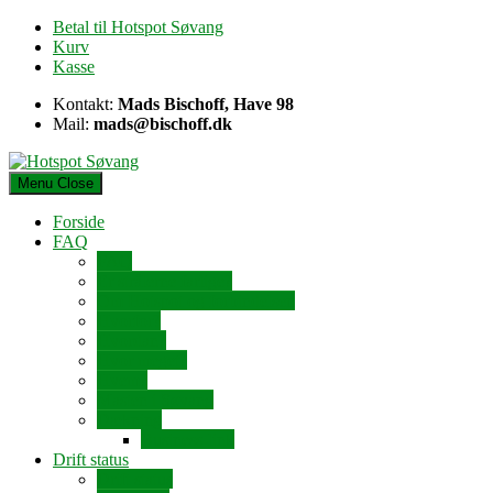
Skip
Betal til Hotspot Søvang
to
Kurv
content
Kasse
Kontakt:
Mads Bischoff, Have 98
Mail:
mads@bischoff.dk
Menu
Close
Forside
FAQ
FAQ
Er strålerne farlige?
Om Hotspot og forbindelsen
Hvorfor?
Hvordan?
Hvor meget?
Hvem?
Masten i Søvang
Dækning
Business-link
Drift status
Drift status