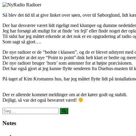
Så blev det tid til at give linket over søen, over til Søborglund, lidt kæ
Der har desværre været lidt rigeligt med klumper og dumme nedetid
Jeg har forsøgt alt muligt for at finde ‘en fejl’ eller finde noget der op
Til sidst har jeg måttet erkende at det nok er en opgradering af radio o
Som sagt så gjort….
De nye radioer er de “bedste i klassen”, og de er blevet udstyret med
Det betyder at det nye “Point to point”-link helt klart er bedre og mere 
De nye radioer bruger ‘horn’ som antenner for at højne præcisionen.
Det har også gjort at jeg kunne flytte senderen fra Duehus-masten til
På taget af Kim Kromanns hus, har jeg måttet flytte lidt på installat
Der er allerede kommet meldinger om at det kører godt og stabilt.
Dejligt, så var det også besværet værd!
Notes