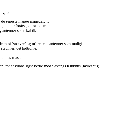
rlighed.
er de seneste mange måneder….
lagt kunne forårsage ustabiliteten.
g antenner som skal til.
 de mest ‘snævre’ og målrettede antenner som muligt.
stabilt en det hidtidige.
 klubhus-masten.
ionen, for at kunne sigte bedre mod Søvangs Klubhus (fælleshus)