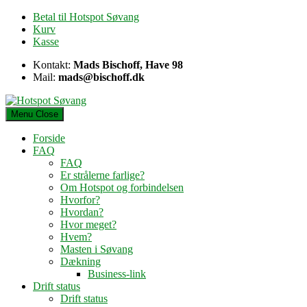
Skip
Betal til Hotspot Søvang
to
Kurv
content
Kasse
Kontakt:
Mads Bischoff, Have 98
Mail:
mads@bischoff.dk
Menu
Close
Forside
FAQ
FAQ
Er strålerne farlige?
Om Hotspot og forbindelsen
Hvorfor?
Hvordan?
Hvor meget?
Hvem?
Masten i Søvang
Dækning
Business-link
Drift status
Drift status