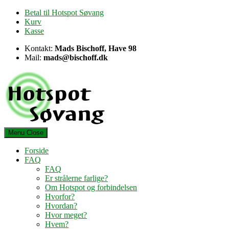
Skip
Betal til Hotspot Søvang
to
Kurv
content
Kasse
Kontakt:
Mads Bischoff, Have 98
Mail:
mads@bischoff.dk
Menu
Close
Forside
FAQ
FAQ
Er strålerne farlige?
Om Hotspot og forbindelsen
Hvorfor?
Hvordan?
Hvor meget?
Hvem?